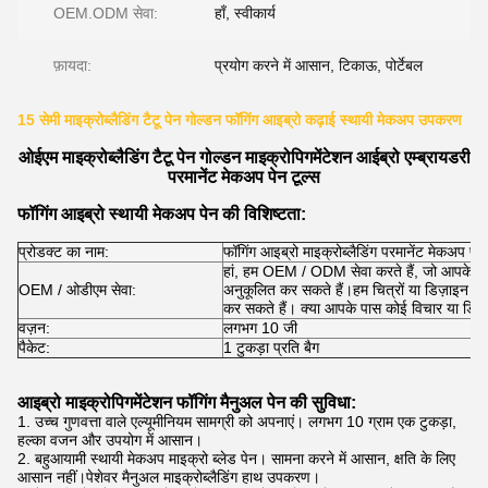
OEM.ODM सेवा:
हाँ, स्वीकार्य
फ़ायदा:
प्रयोग करने में आसान, टिकाऊ, पोर्टेबल
15 सेमी माइक्रोब्लैडिंग टैटू पेन गोल्डन फॉगिंग आइब्रो कढ़ाई स्थायी मेकअप उपकरण
ओईएम माइक्रोब्लैडिंग टैटू पेन गोल्डन माइक्रोपिगमेंटेशन आईब्रो एम्ब्रायडरी
परमानेंट मेकअप पेन टूल्स
फॉगिंग आइब्रो स्थायी मेकअप पेन की विशिष्टता:
प्रोडक्ट का नाम:
फॉगिंग आइब्रो माइक्रोब्लैडिंग परमानेंट मेकअप पेन
हां, हम OEM / ODM सेवा करते हैं, जो आपके अ
OEM / ओडीएम सेवा:
अनुकूलित कर सकते हैं।हम चित्रों या डिज़ाइन 
कर सकते हैं। क्या आपके पास कोई विचार या डिज़
वज़न:
लगभग 10 जी
पैकेट:
1 टुकड़ा प्रति बैग
आइब्रो माइक्रोपिगमेंटेशन फॉगिंग मैनुअल पेन की सुविधा:
1. उच्च गुणवत्ता वाले एल्यूमीनियम सामग्री को अपनाएं। लगभग 10 ग्राम एक टुकड़ा,
हल्का वजन और उपयोग में आसान।
2. बहुआयामी स्थायी मेकअप माइक्रो ब्लेड पेन। सामना करने में आसान, क्षति के लिए
आसान नहीं।पेशेवर मैनुअल माइक्रोब्लैडिंग हाथ उपकरण।