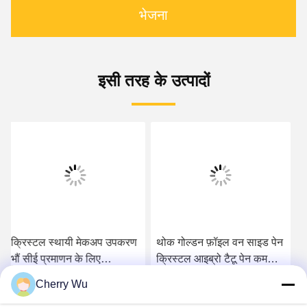
भेजना
इसी तरह के उत्पादों
थोक गोल्डन फ़ॉइल वन साइड पेन
3 डी आइब्रो कढ़ाई मैनुअल टैटू
क्रिस्टल आइब्रो टैटू पेन कम
पेंसिल और पेन माइक्रोब्लैडिंग हैंड
कीमत के साथ स्थायी मैनुअल टैटू
टूल्स
Cherry Wu
पेन