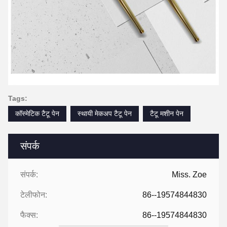
Tags:
कॉस्मेटिक टैटू पेन
स्थायी मेकअप टैटू पेन
टैटू मशीन पेन
संपर्क
संपर्क:
Miss. Zoe
टेलीफोन:
86--19574844830
फैक्स:
86--19574844830