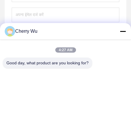
Cherry Wu
भेजना
4:27 AM
Good day, what product are you looking for?
Guangzhou Qingmei Cosmetics Co., Ltd
qms03@tattoolashes.com
86--19574844830
10-2728, (नंबर 50, जुयुआन सेंट, शिजिंग, बैयुन जिला), झिंकाई हाई-टेक
पार्क, बैयुन, ग्वांगझू, सीएन