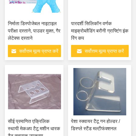
निर्माता डिस्पोजेबल नाइटाइल
पारदर्शी सिलिकॉन वर्णक
परीक्षा दस्ताने, पाउडर मुक्त, गैर
माइक्रोब्लैडिंग बरौनी ग्राफ्टिंग इंक
लेटेक्स दस्ताने
रिंग कप
सर्वोत्तम मूल्य प्राप्त करें
सर्वोत्तम मूल्य प्राप्त करें
सीई प्रमाणित एक्रिलिक
पेशा स्क्वायर टैटू गन होल्डर /
स्थायी मेकअप टैटू मशीन धारक
डिस्प्ले स्टैंड मल्टीफंक्शनल
टैटू सहायक उपकरण