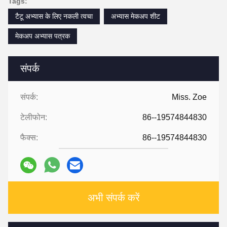
Tags:
टैटू अभ्यास के लिए नकली त्वचा
अभ्यास मेकअप शीट
मेकअप अभ्यास पत्रक
संपर्क
संपर्क:
Miss. Zoe
टेलीफोन:
86--19574844830
फैक्स:
86--19574844830
अभी संपर्क करें