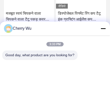
वीडियो
मजबूत स्वयं चिपकने वाला
डिस्पोजेबल पिगमेंट रिंग कप टैटू
चिपकने वाला टैटू पकड़ कवर
इंक ग्राफ्टिंग आईलैश कप
लोचदार कपड़ा सामग्री लपेटें:
डिविजन पिंक ब्लू प्लास्टिक के
Cherry Wu
साथ
सर्वोत्तम मूल्य प्राप्त करें
सर्वोत्तम मूल्य प्राप्त करें
3:33 PM
Good day, what product are you looking for?
Guangzhou Qingmei Cosmetics Co., Ltd
qms03@tattoolashes.com
86--19574844830
10-2728, (नंबर 50, जुयुआन सेंट, शिजिंग, बैयुन जिला), झिंकाई हाई-टेक