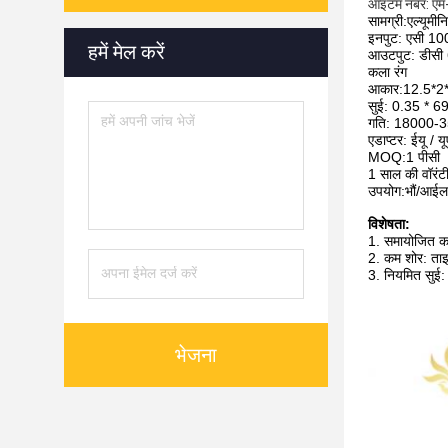
आइटम नंबर: ए
सामग्री:एल्यूमी
इनपुट: एसी 
हमें मेल करें
आउटपुट: डीसी 
कला रंग
आकार:12.5*2
सुई: 0.35 * 69
गति: 18000-
एडाप्टर: ईयू / य
MOQ:1 पीसी
1 साल की वॉरंट
उपयोग:भौं/आईला
विशेषता:
1. समायोजित करन
2. कम शोर: ताइ
3. नियमित सुई:
भेजना