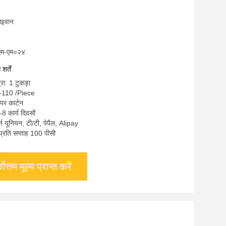
ताइवान
यूएम-एम०२४
र्तें
रा: 1 टुकड़ा
-110 /Piece
ेपर कार्टन
8 कार्य दिवसों
्टर्न यूनियन, टी/टी, पेपैल, Alipay
: प्रति सप्ताह 100 पीसी
्वोत्तम मूल्य प्राप्त करें