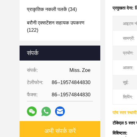
प्रमुखता देना:
ल
प्राकृतिक नकली पलकें
(34)
बरौनी एक्सटेंशन सहायक उपकरण
आइटम नं
(122)
सामग्री:
संपर्क
प्रयोग:
आकार:
संपर्क:
Miss. Zoe
टेलीफोन:
86--19574844830
सुई:
फैक्स:
86--19574844830
शिपिंग:
पांच स्तर स्थायी
टीकेएल 5 स्तर 
अभी संपर्क करें
विशिष्टता: